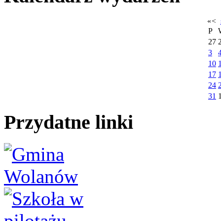
«
<
P
27
3
10
17
24
31
Przydatne linki