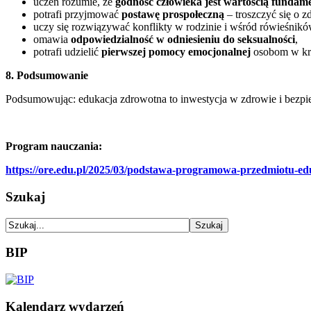
uczeń rozumie, że
godność człowieka jest wartością fundam
potrafi przyjmować
postawę prospołeczną
– troszczyć się o z
uczy się rozwiązywać konflikty w rodzinie i wśród rówieśnikó
omawia
odpowiedzialność w odniesieniu do seksualności
,
potrafi udzielić
pierwszej pomocy emocjonalnej
osobom w kr
8. Podsumowanie
Podsumowując: edukacja zdrowotna to inwestycja w zdrowie i bezpie
Program nauczania:
https://ore.edu.pl/2025/03/podstawa-programowa-przedmiotu-e
Szukaj
BIP
Kalendarz wydarzeń