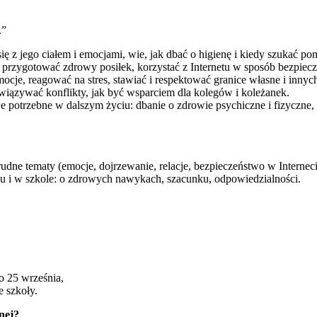
.”
ię z jego ciałem i emocjami, wie, jak dbać o higienę i kiedy szukać po
, przygotować zdrowy posiłek, korzystać z Internetu w sposób bezpiecz
cje, reagować na stres, stawiać i respektować granice własne i innyc
związywać konflikty, jak być wsparciem dla kolegów i koleżanek.
potrzebne w dalszym życiu: dbanie o zdrowie psychiczne i fizyczne, 
ne tematy (emocje, dojrzewanie, relacje, bezpieczeństwo w Interneci
u i w szkole: o zdrowych nawykach, szacunku, odpowiedzialności.
o 25 września,
e szkoły.
nej?