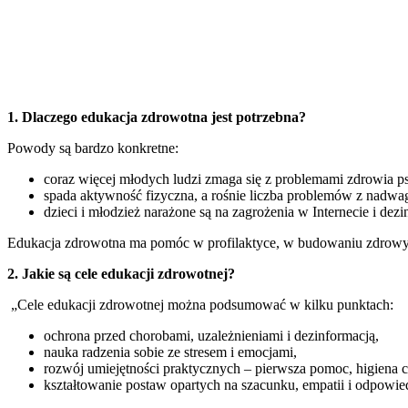
1. Dlaczego edukacja zdrowotna jest potrzebna?
Powody są bardzo konkretne:
coraz więcej młodych ludzi zmaga się z problemami zdrowia p
spada aktywność fizyczna, a rośnie liczba problemów z nadwagą
dzieci i młodzież narażone są na zagrożenia w Internecie i dezi
Edukacja zdrowotna ma pomóc w profilaktyce, w budowaniu zdrowy
2. Jakie są cele edukacji zdrowotnej?
„Cele edukacji zdrowotnej można podsumować w kilku punktach:
ochrona przed chorobami, uzależnieniami i dezinformacją,
nauka radzenia sobie ze stresem i emocjami,
rozwój umiejętności praktycznych – pierwsza pomoc, higiena
kształtowanie postaw opartych na szacunku, empatii i odpowied