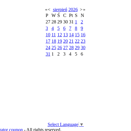
«
<
sierpień
2026
>
»
P
W
Ś
C
Pt
S
N
27
28
29
30
31
1
2
3
4
5
6
7
8
9
10
11
12
13
14
15
16
17
18
19
20
21
22
23
24
25
26
27
28
29
30
31
1
2
3
4
5
6
Select Language
▼
gator coupon
- All rights reserved.