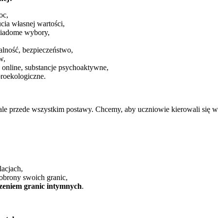
oc,
cia własnej wartości,
wiadome wybory,
alność, bezpieczeństwo,
w,
ia online, substancje psychoaktywne,
roekologiczne.
 ale przede wszystkim postawy. Chcemy, aby uczniowie kierowali się 
lacjach,
obrony swoich granic,
zeniem granic intymnych
.