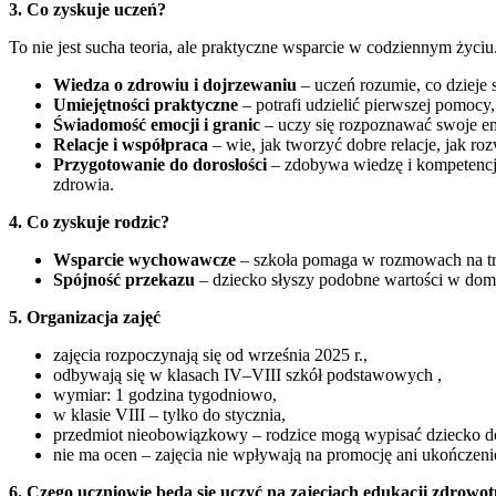
3. Co zyskuje uczeń?
To nie jest sucha teoria, ale praktyczne wsparcie w codziennym życiu
Wiedza o zdrowiu i dojrzewaniu
– uczeń rozumie, co dzieje s
Umiejętności praktyczne
– potrafi udzielić pierwszej pomocy
Świadomość emocji i granic
– uczy się rozpoznawać swoje emo
Relacje i współpraca
– wie, jak tworzyć dobre relacje, jak ro
Przygotowanie do dorosłości
– zdobywa wiedzę i kompetencje 
zdrowia.
4. Co zyskuje rodzic?
Wsparcie wychowawcze
– szkoła pomaga w rozmowach na trud
Spójność przekazu
– dziecko słyszy podobne wartości w dom
5. Organizacja zajęć
zajęcia rozpoczynają się od września 2025 r.,
odbywają się w klasach IV–VIII szkół podstawowych ,
wymiar: 1 godzina tygodniowo,
w klasie VIII – tylko do stycznia,
przedmiot nieobowiązkowy – rodzice mogą wypisać dziecko d
nie ma ocen – zajęcia nie wpływają na promocję ani ukończeni
6. Czego uczniowie będą się uczyć na zajęciach edukacji zdrowot