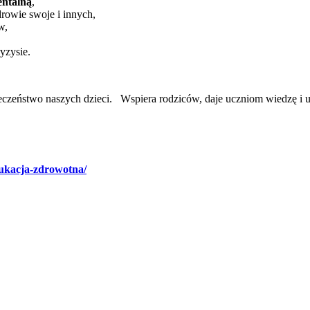
entalną
,
drowie swoje i innych,
w,
yzysie.
czeństwo naszych dzieci. Wspiera rodziców, daje uczniom wiedzę i u
dukacja-zdrowotna/