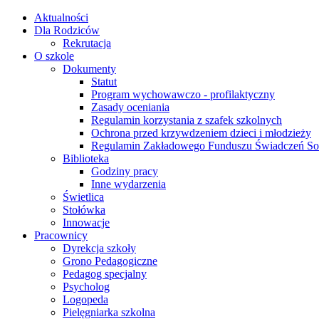
Aktualności
Dla Rodziców
Rekrutacja
O szkole
Dokumenty
Statut
Program wychowawczo - profilaktyczny
Zasady oceniania
Regulamin korzystania z szafek szkolnych
Ochrona przed krzywdzeniem dzieci i młodzieży
Regulamin Zakładowego Funduszu Świadczeń So
Biblioteka
Godziny pracy
Inne wydarzenia
Świetlica
Stołówka
Innowacje
Pracownicy
Dyrekcja szkoły
Grono Pedagogiczne
Pedagog specjalny
Psycholog
Logopeda
Pielęgniarka szkolna