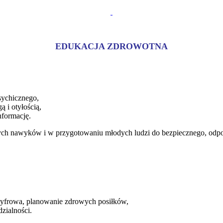
EDUKACJA ZDROWOTNA
sychicznego,
 i otyłością,
nformację.
ch nawyków i w przygotowaniu młodych ludzi do bezpiecznego, odpo
 cyfrowa, planowanie zdrowych posiłków,
zialności.