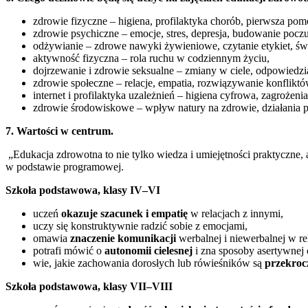
zdrowie fizyczne – higiena, profilaktyka chorób, pierwsza pom
zdrowie psychiczne – emocje, stres, depresja, budowanie poczu
odżywianie – zdrowe nawyki żywieniowe, czytanie etykiet, ś
aktywność fizyczna – rola ruchu w codziennym życiu,
dojrzewanie i zdrowie seksualne – zmiany w ciele, odpowiedzi
zdrowie społeczne – relacje, empatia, rozwiązywanie konfliktó
internet i profilaktyka uzależnień – higiena cyfrowa, zagrożen
zdrowie środowiskowe – wpływ natury na zdrowie, działania p
7. Wartości w centrum.
„Edukacja zdrowotna to nie tylko wiedza i umiejętności praktyczne,
w podstawie programowej.
Szkoła podstawowa, klasy IV–VI
uczeń
okazuje szacunek i empatię
w relacjach z innymi,
uczy się konstruktywnie radzić sobie z emocjami,
omawia
znaczenie komunikacji
werbalnej i niewerbalnej w re
potrafi mówić o
autonomii cielesnej
i zna sposoby asertywnej 
wie, jakie zachowania dorosłych lub rówieśników są
przekroc
Szkoła podstawowa, klasy VII–VIII