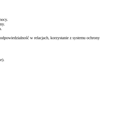
mocy.
ny.
h.
odpowiedzialność w relacjach, korzystanie z systemu ochrony
e).